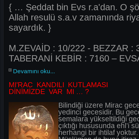
{ … Şeddat bin Evs r.a'dan. O şöy
Allah resulü s.a.v zamanında riya
sayardık. }
M.ZEVAİD : 10/222 - BEZZAR : 
TABERANİ KEBİR : 7160 – EVSA
Devamını oku...
Mİ'RAC KANDİLİ KUTLAMASI
DİNİMİZDE VAR MI … ?
Bilindiği üzere Mirac gec
yedinci gecesidir. Bu gec
semalara yükseltildiği ge
çıktığı hususunda ehl’i s
herhangi bir ihtilaf yoktur.