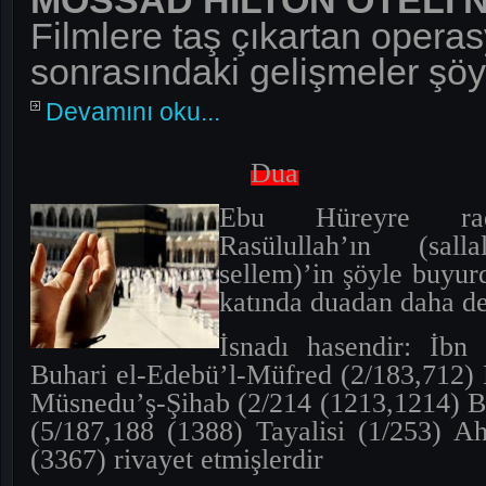
MOSSAD HİLTON OTELİ'
Filmlere taş çıkartan opera
sonrasındaki gelişmeler şöy
Devamını oku...
Dua
Ebu
H
ü
reyre
ra
Rasülullah’ın (sal
sellem)’in şöyle buyurd
k
atınd
a duadan daha değ
İsnadı hasendir: İbn
Buhari el-Edebü’l-Müfred (2/183,712)
Müsnedu’ş-Şihab (2/214 (1213,1214) 
(5/187,188 (1388) Tayalisi (1/253) A
(3367) rivayet etmişlerdir