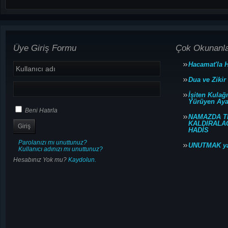
Üye Giriş Formu
Çok Okunanl
Hacamat'la H
Dua ve Zikir
İşiten Kulağ
Yürüyen Ayağ
Beni Hatırla
NAMAZDA T
KALDIRALACA
HADİS
Parolanızı mı unuttunuz?
UNUTMAK y
Kullanıcı adınızı mı unuttunuz?
Hesabınız Yok mu?
Kaydolun.