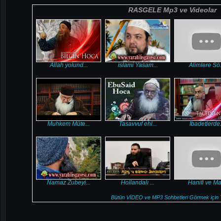
RASGELE Mp3 ve Videolar
Allah yolund...
islami Yasam...
Alimlere Sö.
Muhkem Müte...
Tasavvuf ehl...
İbadetlerde.
Namaz Zubeyi...
Hollandalı ...
Hanifi ve Ma.
Bütün VİDEO ve MP3 Sohbetleri Görmek için T