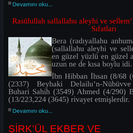
Devamını oku...
Rasülullah sallallahu aleyhi ve sellem’
Sıfatları
Bera (radıyallahu anhuma
(sallallahu aleyhi ve sel
en güzel yüzlü en güzel a
uzun ne de kısa boylu idi.
İbn Hibban İhsan (8/68 
(2337) Beyhaki Delailu’n-Nübüvve 
Buhari Sahih (3549) Ahmed (4/290) B
(13/223,224 (3645) rivayet etmişlerdir.
Devamını oku...
ŞİRK’ÜL EKBER VE