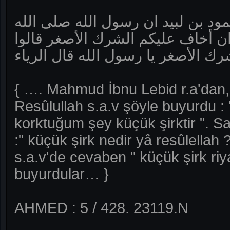
د بن لبيد ان رسول الله صلى الله
ان أخاف عليكم الشرك الأصغر قالوا
رك الأصغر يا رسول الله قال الرياء
{ …. Mahmud İbnu Lebid r.a'dan, 
Resûlullah s.a.v şöyle buyurdu : "
korktuğum şey küçük şirktir ". Sa
:" küçük şirk nedir yâ resûlellah 
s.a.v'de cevaben " küçük şirk riya
buyurdular… }
AHMED : 5 / 428. 23119.N