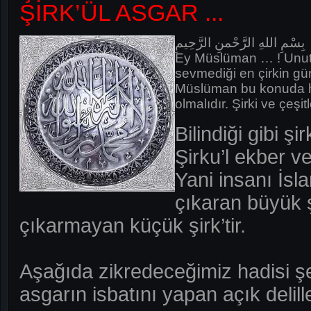
ŞİRK’ÜL ASGAR ...
بِسْمِ اللهِ الرَّحْمنِ الرَّحِيمِ
Ey Müslüman … ! Unutm
sevmediği en çirkin gün
Müslüman bu konuda 
olmalıdır. Şirki ve çeşitl
Bilindiği gibi şirk
Şirku’l ekber ve
Yani insanı İsl
çıkaran büyük ş
çıkarmayan küçük şirk’tir.
Aşağıda zikredeceğimiz hadisi şeri
asgarın isbatını yapan açık delille