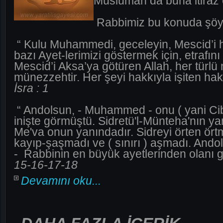
Müslüman da buna itiraz 
Rabbimiz bu konuda şöyl
“ Kulu Muhammedi, geceleyin, Mescid’i 
bazı Ayet-lerimizi göstermek için, etrafın
Mescid’i Aksa’ya götüren Allah, her türlü
münezzehtir. Her şeyi hakkıyla işiten hak
İsra : 1
“ Andolsun, - Muhammed - onu ( yani Cibri
inişte görmüştü. Sidretü'l-Münteha'nın ya
Me'va onun yanındadır. Sidreyi örten ört
kayıp-şaşmadı ve ( sınırı ) aşmadı. And
- Rabbinin en büyük ayetlerinden olanı g
15-16-17-18
Devamını oku...