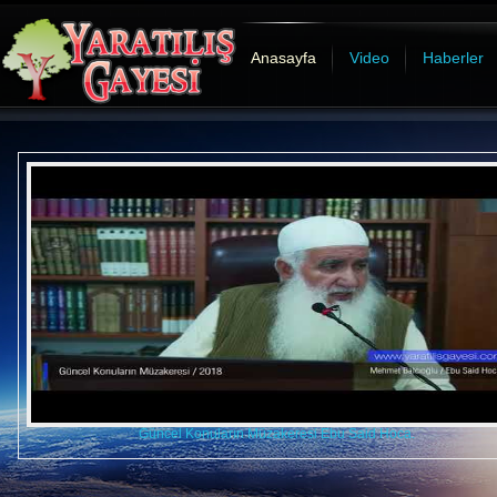
Anasayfa
Video
Haberler
Güncel Konuların Müzakeresi Ebu Said Hoca.