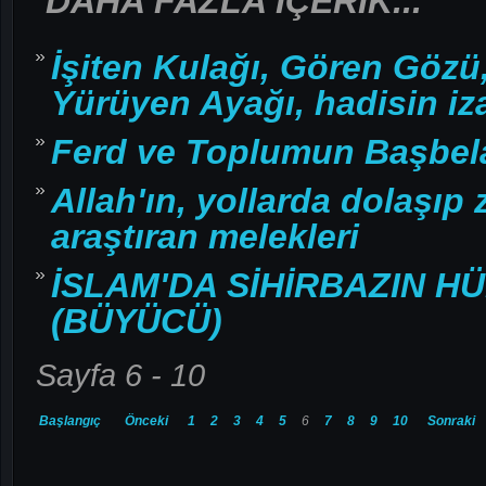
DAHA FAZLA İÇERIK...
İşiten Kulağı, Gören Gözü,
Yürüyen Ayağı, hadisin iz
Ferd ve Toplumun Başbel
Allah'ın, yollarda dolaşıp 
araştıran melekleri
İSLAM'DA SİHİRBAZIN H
(BÜYÜCÜ)
Sayfa 6 - 10
Başlangıç
Önceki
1
2
3
4
5
6
7
8
9
10
Sonraki