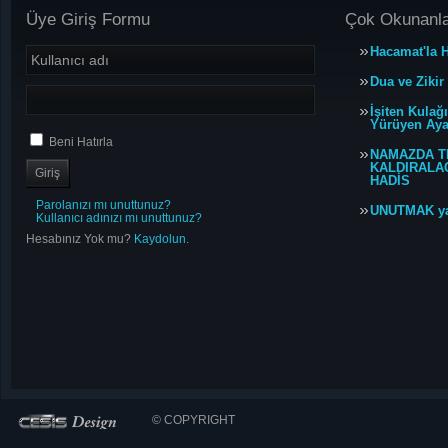
Üye Giriş Formu
Çok Okunanl
Hacamat'la H
Dua ve Zikir
İşiten Kulağ
Yürüyen Ayağ
Beni Hatırla
NAMAZDA T
KALDIRALACA
HADİS
Parolanızı mı unuttunuz?
UNUTMAK y
Kullanıcı adınızı mı unuttunuz?
Hesabınız Yok mu?
Kaydolun.
© COPYRIGHT