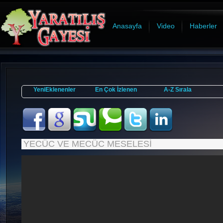
Anasayfa
Video
Haberler
YeniEklenenler
En Çok İzlenen
A-Z Sırala
YECÜC VE MECÜC MESELESİ