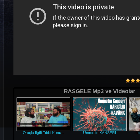
RASGELE Mp3 ve Videolar
Oruçla İlgili Tıbbi Konu...
Ümmetin KANSERİ
ilm