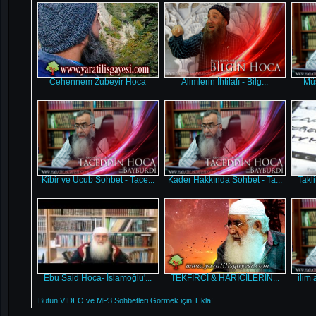
Cehennem Zubeyir Hoca
Alimlerin İhtilafı - Bilg...
Müs
Kibir ve Ucub Sohbet - Tace...
Kader Hakkında Sohbet - Ta...
Takl
Ebu Said Hoca- İslamoğlu'...
TEKFİRCİ & HARİCİLERİN...
ilim
Bütün VİDEO ve MP3 Sohbetleri Görmek için Tıkla!