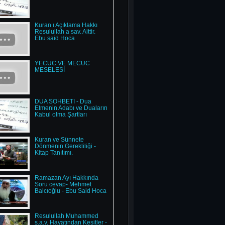
Kuran ı Açıklama Hakkı
Resulullah a sav. Aittir.
Ebu said Hoca
YECÜC VE MECÜC
MESELESİ
DUA SOHBETİ - Dua
Etmenin Adabı ve Duaların
Kabul olma Şartları
Kuran ve Sünnete
Dönmenin Gerekliliği -
Kitap Tanıtımı.
Ramazan Ayı Hakkında
Soru cevap- Mehmet
Balcıoğlu - Ebu Said Hoca
Resulullah Muhammed
s.a.v. Hayatından Kesitler -