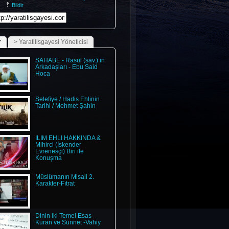
u
islami
ilim
kuran
ve
sünnet
Bildir
ilim
selefi
selefilik
sahabe
mber
dua
Muhammed
med
sav
Allah
huzur
huzur
vadi
seminer
soner
bilgili
id
hoca
ebu
said
r
> Yaratilisgayesi Yöneticisi
022-08-25 09:44:51
SAHABE - Rasul (sav.) in
Arkadaşları - Ebu Said
Hoca
Selefiye / Hadis Ehlinin
Tarihi / Mehmet Şahin
İLİM EHLİ HAKKINDA &
Mihirci (İskender
Evrenesçi) Biri ile
Konuşma
Müslümanın Misali 2.
Karakter-Fıtrat
Dinin iki Temel Esas
Kuran ve Sünnet -Vahiy