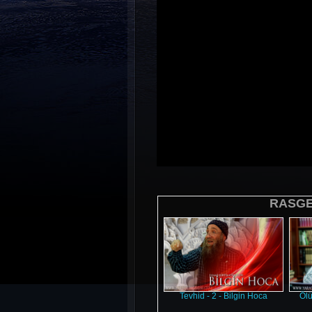
RASGEL
Tevhid - 2 - Bilgin Hoca
Ölü