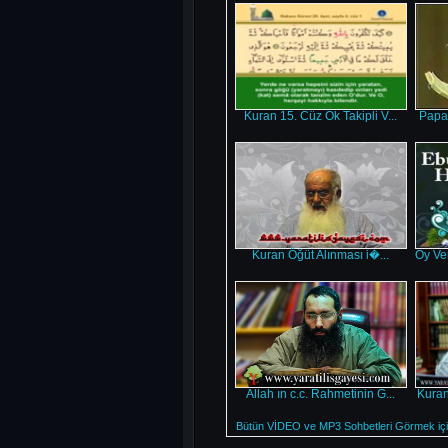
Kuran 15. Cüz Ok Takipli V...
Papaz
Kuran Öğüt Alınması i�...
Oy Ve
Allah ın c.c. Rahmetinin G...
Kuran
Bütün VİDEO ve MP3 Sohbetleri Görmek için