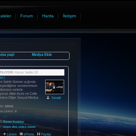
aleler
Forum
Harita
İletişim
ama yap!
Medya Ekle
ILIYOR:
Huzur Vadisi 20
et ]
e Sahih Sünnet ışığında
eştirdiğimiz seminerimizin
bölümünü sizlerle
yoruz.Allah Azze ve Celle
 kılsın.Diğer Sosyal Medya
Yaratili
im:
16041
 Listesi:
0
i:
Genel Konular
r:
islam
dini
video
sünni
man
din
oruç
namaz
zekat
:
Listem
ePosta
Paylaş
ran
kuran
okuma
dini
çocuk