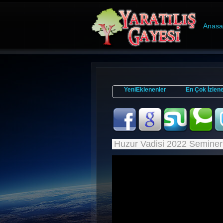
Anasa
YeniEklenenler
En Çok İzlen
Huzur Vadisi 2022 Seminer 