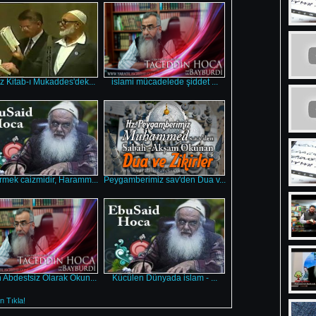
 Kitab-ı Mukaddes'dek...
islami mücadelede şiddet ...
rmek caizmidir, Haramm...
Peygamberimiz sav'den Dua v...
 Abdestsiz Olarak Okun...
Kücülen Dünyada islam - ...
 Tıkla!