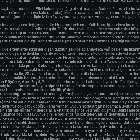
ma yaşı genç olduğu halde kişide hakikaten bir sorun varsa bu Uzman Haccam taraf
 kaybına neden olur. Elini kolunu istediği gibi kullanamaz. Sadece 2 hasta ile bu k
z uzun süredir yukarıya kaldıramadağı kolunu hacamatdan hemen sonra rahat bir şeki
 ne olduğunu bilmediğimiz için fazla yorum yapmıyoruz. Ama uygun aralıkta yapılan 
a tedavi başarısı değşkendir. Hiç bir garanti yok ama Kalb Karaciğer arkası hacama
ve kaslar uyarılmak suretiyle yapılır. Direk olarak varisli bölgeye veya çok yakın b
n bir hastalığıdır. Bilekteki karpal tünelden geçen median sinirin sıkışması sonucu 
rının hafiflemesi şeklinde belirtisi vardır. Almanya İmmanuel hstanesinde bu alanda 
ılı sonuçlar olduğu, ağrıların ve uyuşmaları büyük bir kısmında azaldığı belirtildi. (
likle ergenlerde toksinler dışarı düzgün şekilde atılamayınca yağ bezlerinin tıkanma
nucu oluşan hastalıkların genle adıdıdr. Ergenlerde pisikolojik etkilerede yol açar. 
n köpek balığı ile akne tedavisnden Nijerya Toto ürünleri akne tedavisne kadar yak
 için en etkili yöntem olduğu sonucuna varılmıştır. kaynak. http://www.sciencedirec
l genetik kandaki protein8 eksikliğinden kaynaklanan ve kanı pıhtılaşmayan kanam
 İsmi resmi olarak açıklanmayan bir srilankalı müslüman Hemofili hastalıgından muzd
 uygulama ile, 25 seansda tamamlanmış. Hacamatla bu nasıl olmuş, yani kanı durma
m bilmemekle beraber, hormonları kontorl eden ve dolaşım sistemini kontrol eden sin
ırı Büyüme, Aşırı Zayıf
; Bu tür kişilere hacamat tedavisi çok faydalıdır. Özellikle g
algılama görevini sağlayan hipofiz bezinin görevini yapmamasından, veya tıkanması
 kilitlenmişlik sorunu ile paralellik gösterir.
l Thinking);
Bu sadece bu konuda yeteneği olan kişilere sonradan eğitim ve öğretim
e Yeteneği’ çok fazla aşılanmaz. (Zira bazı insanlarda programları gereği blokaj ve
itmende var olması gereken bir tür muhakeme yeteneğidir. Bu kişiler olayları birb
e getirir ve çok çabuk doğru karar verirler. Uygun noktalardan hacamatla uygun sinir
eğitimle eğitilen kişilerde asla Analitik düşünce yeteneği oluşmaz. Belki sadece b
k düşünce nedir, tasavvuf ve din ile bağlantısı vs çok teferruatlı ve detaylıdır. Kısa
en sizi bir helikopter alıp yukselttiğini hayal edin. Nereye gideceğinizi nasıl gid
kaybolur. Analitik düşünme yeteneğine sahip kişiler diğer kişilere nazaran daha doğru
dırır. Tıkanıklıklar açılır. Bu yazıyı okuyupda sizlerin hacamat yaptırarak çok fazla
lı bir sorundur. Kilitlenmişilik ve blokaj müsüman olmayan Sufli Cinler, büyü vasıtası
inide kolaylıkla kilitleyebilir. Bu çok hassas konu olup cilt cilt kitaplar yazarak
hiri olup Hacamat ın sadece insanda idrakı ve anlayışı, belli kalıp ve bilmeden ne