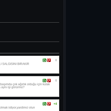
0
 SALGISINI BIRAKIR
0
başımda çok ağırlık olduğu için kulak
a aynı işi görürmü?
+4
olmak istiyor,yardimc
i olun