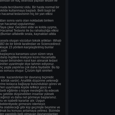
ından bir kaç seansda yapılan tedavi ile
onuda tecrübemiz oldu. Bir hasta normal bir
lde kullanmaya başladı. Belli başlı bir
hacamat tedavisinin hiç bir yan etkisi
tdan sonra varis olan noktadaki biriken
ölgeye hacamat uygulanmaz.
ortaya çıkar. Geceleri elde ve kolda uyşma,
Hacamat Tedavisi ile bu rahatsızlığa etkisi
Bunları alfabetik sırala, kaynakları altda
sıyla oluşan vücüdun toksik artıkları iltihab
ABD de bir klinik tarafından ve Sciencedirect
laşık 15 yöntem karşılaştırılmış bunlar
t.com
a başlayınca kanaması uzun süren veya
arip İngiltere kraliçesi kızını Hacamatla
yan birisinden nasıl kan alınarak tedavi
irler uyarılmıştır diye tahmin ediyoruz.
enç yaşta yapılırsa çok daha faydaldır. Bu tip
 sonucu oluşur. Çözüm ilgili sinirleri
le kazandırılan bir davranış biçimidir.
 körlük vardır). Analtitik düşünme yeteneği
irine kolayca bağlayıp bulundukları görev ve
leri uyarmakla kişide tefkkür gücü ve
elli eğitimle o kişiye mesleğini ifa edecek
ca bu şekilde düşünebilen insanlar yüksek
eceğinizi vs daha net görmeye başlarsınız.
 ve isabetli kararlar alır. Uygun
 beklentiyede girmesini istemeyiz.
yla olabileceği gibi kişi geçmişte beynine ve
 anlatmak bu konuyu anlamaya yetmez. Bizimde
den yapıldığı belli olmayan davranışlardan