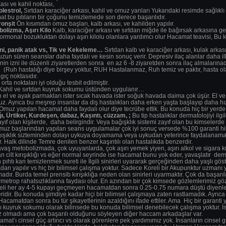
ası ve kahil noktası,
lestrol,
Sırtdan karaciğer arkası, kahil ve omuz yanları Yukarıdaki resimde sağlıklı
 bu pıtıların bir çoğunu temizlemede son derece başarılıdır.
onşit
Ön kısımdan omuz başları, kalb arkası, ve kahilden yapılır.
bolizma, Aşırı Kilo
Kalb, karaciğer arkası ve sırtdan miğde ile bağırsak arkasına gele
rmonal bozukluktan dolayı aşırı kilolu olanlara yardımcı olur Hacamat teavisi, Bu
eni, panik atak vs, Tik ve Kekeleme…
Sırtdan kalb ve karaciğer arkası, kulak arka
uzun süren seanslar daha faydalı ve kesin sonuç verir. Depresiv ilaç alanlar daha i
cc nin izni ile düzenli ziyaretlerden sonra en az 6 -8 ziyaretden sonra ilaç almaların
r. (Ruh hastalığı diye birşey yoktur, RUH Hastalanmaz, Ruh temiz ve paktır, hasta olan
ıç noktasıdır.
rta noktaları iyi olduğu tesbit edilmiştir.
 Kahil ve sırtdan kuyruk sokumu üstünden uygulanır…
 el ve ayak parmakları ister sıcak havada ister soğuk havada daima çok üşür. El ve
z. Ayrıca bu meşrep insanlar da diş hastalıkları daha erken yaşta başlayıp daha hız
Omuz yapılan hacamat daha faydalı olur diye tecrübe ettik. Bu konuda hiç bir yerd
ı, Ürtiker, Kurdeşen, dabaz, Kaşıntı, cüzzam, ;
Bu tip hastalıklar dermatolojiyi ilg
yıf olan kişilerde, daha belirgindir. Veya bağışklık sistemi zayıf olan bu kimselerde b
uz başlarından yapılan seans uygulamalar çok iyi sonuç versede %100 garanti hiç
ağışıklık sizteminden dolayı uykuya doyamama veya uykudan yeterince faydalanama ha
r. Halk dilinde Temre denilen benzer kaşıntılı olan hastalıkda benzerdir.
avaş metobolizmada, çok uyuyanlarda, çok aşırı yemek yiyen, aşırı alkol ve sigara
lan cilt kırışıklığı vs eğer normal seyrinde ise hacamat bunu yok eder, yavaşlatır d
en pıhtı kan temizlenmek sureti ile İlgili sinirleri uyararak gerçeğinden daha yaşlı g
 yapılır vs hiç bir bilimsel çalışma yoktur. Sadece Koreli bir Akupunktur uzmanı 
ır. Burda temel prensib kırışıklığa neden olan sinirleri uyarmaktır. Çok da başarılı s
rmetrop rahatsızlıklarına faydası olur. En azından bir çok kimsede gözlemlerimiz 
eli her ay 4-5 kupayı geçmeyen hacamatdan sonra 0.25-0.75 numara düştü diyenler v
eridir. Bu konuda şimdiye kadar hiçi bir bilimsel çalışmaya zaten rastlamadık. Ayrıc
ar Hacamatdan sonra bu tür şikayetlerinin azaldığını ifade ettiler. Ama Hiç bir garanti 
ı kuyruk sokumu olarak bilinsede bu konuda bilimsel denebilecek çalışma yoktur. İsb
 olmadı ama çok başarılı olduğunu söyleyen diğer haccam arkadaşlar var.
mat’ı cinsel güç artırıcı vs olarak görenlere pek yardımımız yok. İnsanların cinsel 