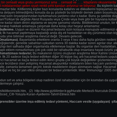
 bir cemaati veya grubu yermiyoruz ama ... cemaati ve ... ... kitaplarını okuyanlarda 
 noktalarından gelen siyah renkli pıhtı kandan anlyoruz ve biliyoruz.
Bu kişilerin b
ymazlar bile. Kilitlenmiş kişiler bazı konularda kafalrını ve dikkatlerini toplayamaz 
a detayını bilmediğimiz konuda da şu şöyledir bu böyledir demek zaten boyumuzu 
mat sizin önyargılarınzdan kurtulmanıza yardımcı olur o kadar. Bunu şu şekilde dü
!Türkiye’de değilde Ateist Rusyada veya Çinde veya İnek gibi bir hayvana kutsal
 kadar islam dinini algılama ve seçme şansımız olurdu. Bildiklerinizi unutun, bir ke
 bırakıp hakikatı anlamaya çalışırsak daha kolay olur heşeyi anlamamız.
abullenme.
Uygun ve düzenli Hacamat tedavisi sizin kolayca manupule edilmenizi eng
i;
İlk hacamat yaptırmaya başladığı anda diş eti hastalıkları ve diş çürümesi olan k
uda yine bilimsel araştırma mevcut değil. Devamı gelecek..
ROmatizması)
; Bayanlarda erkeklere oranla 3 veya 4 kez daha fazla görülen nedeni 
değişkendir, genelde sabahları uykudan sonra 30 dakika kadar süren agrılar olur. ateş, 
sızlıgı ileri safhada diğer organlarıda etkilemeye başlar. Bu organlar deri hastalıkları
tihaplı eklem romaztizması çok çok ciddi bir rahatsızlık olup insanlara hayatı özürlü
omatizması tedavisi;
Bu makalenin özünü oluşturan araştırma Mısır Kahire Unüver
r. İlk 20 sadece ilaçla tedavi edlirken diğer 30 kişiye ilaç artı hacamat tedavis uygul
nci hacamat ve ilaçla tedavi ediln ikinci grupta çok büyük değişklikler gözlemlenmiş
 tecrübesi olan yetişimiş Hacamat akupunktur noktalarını bilen haccam yardımıyla 
tır, zamanla tamamen geçirir, toksik maddelerin dışarı alınmasını sağlar. Hacamat T
ğal ve hiç bir yan etkisi olmayan bir tedavi yöntemidir. Mısır ‘İmmunolgy’ 2005 de
 sırt ve arka bölgeleri olup nadiren özel rahatsızlıklar için ön kısımdan da uygul
ermeye çalışırız.
i/kilitlenmislik.htm, (2) http://www.gizliilimler.tr.gg/Hurafe-Merkezli-Nurculuk
d_Cifr-Yoluyla-Kuran-Ayetlerini-Tahrif-Etmesi.htm
ensibler üzerine inşa edilmiş tedavi yöntemi, Haccam vesile (uygulayan) şifa 