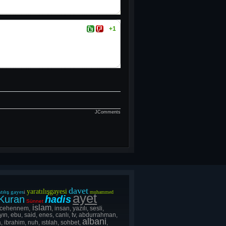
+1
JComments
davet
yaratılışgayesi
gayes
i
tılış
muhammed
ayet
Kuran
hadis
Sünnet
islam
 cehennem,
, insan, yazılı, sesli,
yın, ebu, said, enes, canlı, tv, abdurrahman,
albani
, ibrahim, nuh, ıstılah, sohbet,
,