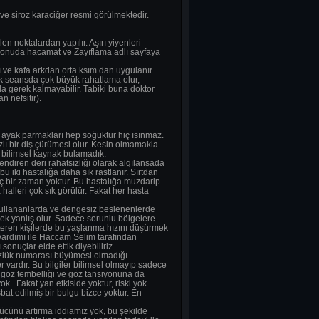
 ve siroz karaciğer resmi görülmektedir.
n noktalardan yapılır. Aşırı yiyenleri
 konuda hacamat ve Zayıflama adlı sayfaya
sı ve kafa arkdan orta ksım dan uygulanır…
lk seansda çok büyük rahatlama olur,
ada gerek kalmayabilir. Tabiki buna doktor
 nefsitir).
 ayak parmakları hep soğuktur hiç ısınmaz.
lı bir diş çürümesi olur. Kesin olmamakla
e bilimsel kaynak bulamadık.
ilendiren deri rahatsızlığı olarak algılansada
u iki hastalığa daha sık rastlanır. Sırtdan
 bir zaman yoktur. Bu hastalığa muzdarip
lleri çok sık görülür. Fakat her hasta
 kullananlarda ve dengesiz beslenenlerde
emek yanlış olur. Sadece sorunlu bölgelere
österen kişilerde bu yaşlanma hızını düşürmek
yardımı ile Haccam Selim tarafından
onuçlar elde ettik diyebiliriz.
gözlük numarası büyümesi olmadığı
ardır. Bu bilgiler bilimsel olmayıp sadece
a göz tembelliği ve göz tansiyonuna da
yok. Fakat yan etkiside yoktur, riski yok.
at edilmiş bir bulgu bizce yoktur. En
gücünü artırma iddiamız yok, bu şekilde