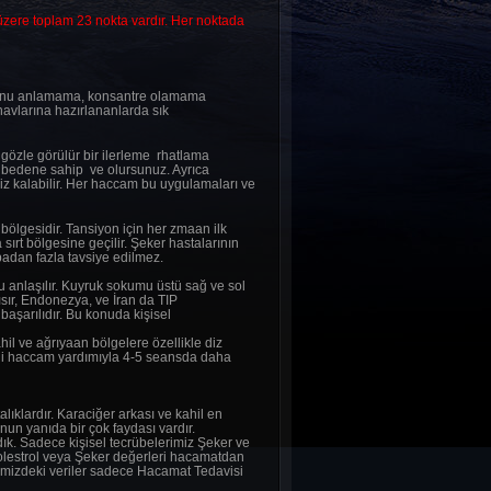
 üzere toplam 23 nokta vardır. Her noktada
unu anlamama, konsantre olamama
avlarına hazırlananlarda sık
 gözle görülür bir ilerleme rhatlama
ik bedene sahip ve olursunuz. Ayrıca
siz kalabilir. Her haccam bu uygulamaları ve
bölgesidir. Tansiyon için her zmaan ilk
sırt bölgesine geçilir. Şeker hastalarının
upadan fazla tavsiye edilmez.
u anlaşılır. Kuyruk sokumu üstü sağ ve sol
ısır, Endonezya, ve İran da TIP
başarılıdır. Bu konuda kişisel
ahil ve ağrıyaan bölgelere özellikle diz
beli haccam yardımıyla 4-5 seansda daha
lıklardır. Karaciğer arkası ve kahil en
nun yanıda bir çok faydası vardır.
dık. Sadece kişisel tecrübelerimiz Şeker ve
olestrol veya Şeker değerleri hacamatdan
mizdeki veriler sadece Hacamat Tedavisi