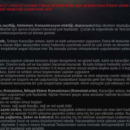
l 17 nokta sırt üzerinde 7 temel 30 civarı nokta ayak ve baldırlarda 9 temel olmak
şik rahatsızlığı iyilşetirmede iyidir.
za zayıflığı, Alzheimer, Konsantrasyon ekikliği, deprasyon,
Kitap okurken okuduğ
kanlık için ayrıca Kafadan hacamat çok faydalıdır. Çocuk ve ergenlerde ve Test sın
mbinasyonlarını iyi bilmek gerekir.
zlik,
Sırtdan Karaciğer arkası, kahil ve kalb arkasından uygulanır. Daha ilk tedavide
lu olarak diğer akupunktur enerji hatlarıda uyarılmak sureti ile çok zinde ve dinam
e kırışıklıklar asgari düzeye iner. Bu konuda uzman olmayanların uygulamaları yete
ırsa yapılsın yüksek tansiyon düşer dengelenir, en güzeli kalb, kahil ve karaciğer 
ır. Diyelim kafa sırt ve bacaktan hacamat olunacak. İlk kafa bölgesi halledilir sonra 
a şekeri çok yüksek olanlara birden 5-6 kupa yerine vücud alıştıra alıştıra ayda 2-3 k
kası, kahil ve sırtdan omuz başlarından yapılan uygulanır.
n bölgelerdeki pıhtılar temizlenir, dokunarak pıhtılar ve sinir sıkşması nerde olduğ
tın en başarılı ve sık uygulandığı hastalıkların başında gelir bel fıtığı tedavsi. M
visi konusunda bir çok araştırmalar yapılmıştır. Alının sonuçlar çok etkileyici ve 
r, Romatizma, İltihaplı Eklem Romatizması (Romotoid artis)
, Karaciğer arkası, k
apılan uygulamalr çok faydalıdır. Ağrılar Hemen geçer, ama senaslar halinde tecrü
ifa allah cc den…
ası ve sırtdan omuz başları
 hizası, sağ ayak topuğu, sağ ve sol ayak üstü
aşıntı sivilce,
Genelde zayıf immune bağışıklık sistemi olanlarda var olan deri hasta
 sedef ve varisde %100 iyileşme garantisi yoktur ama hiç bir yan etkiside yoktur. Bu
nda yağlanma, Şeker ve kolestrol
; Bu alanda hiç bir bilimsel araştırmaya rastlama
e Hacamatdan önce ve sonra ölçürtürmesini istedik. Hacamatdan önce yüksek çıkan K
z dişmekte 3 veya 4 seans Hacamat Tedavsinden sonra normale dönüşmektedir. Eli
ılı bir kanıtımız yok şimdilik.