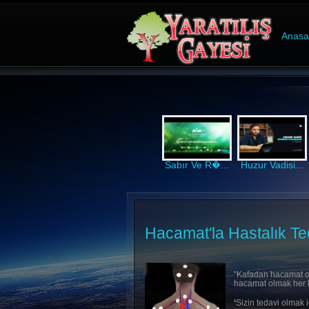
Anasa
Sabır Ve R�...
Huzur Vadisi...
Hacamat'la Hastalık Te
“Kafadan hacamat olm
hacamat olmak her ha
‘
Sizin tedavi olmak 