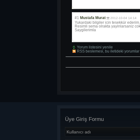
#1
Mustafa Murat
2012-10-04 14:14
Yukardaki bilgiler icin tesekkür ederim.
Resimli sema olrakta yayinlarsaniz 
Saygilerimla
Yorum listesini yenile
RSS beslemesi, bu iletideki yorumlar 
Üye Giriş Formu