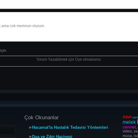
cok ama cok memnun olurum.
için.
Yorum Yazabilmek için Üye olmalısınız.
Çok Okunanlar
Allah
yara
melek
cennet
Hacamat'la Hastalık Tedavisi Yöntemleri
,
video, ya
musa, isa
Dua ve Zikir Hazinesi