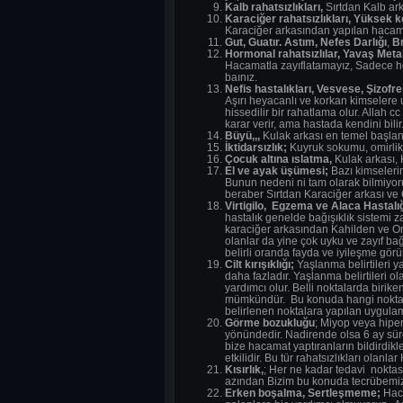
Kalb rahatsızlıkları,
Sırtdan
Kalb ark
Karaciğer rahatsızlıkları, Yüksek ko
Karaciğer arkasından yapılan hacamat
Gut, Guatır. Astım, Nefe
s Darlığı
,
Br
Hormonal rahatsızlılar, Yavaş Meta
Hacamatla zayıflatamayız, Sadece ho
baınız.
Nefis hastalıkları, Vesve
se, Şizofr
Aşırı heyacanlı ve korkan kimselere 
hissedilir bir rahatlama olur. Allah 
karar verir, ama hastada kendini bili
Büyü,,,
Kulak arkası en temel başlang
İktida
rsızlık;
Kuyruk sokumu, omirlik o
Çocuk altına ıslatma,
Kulak arkası,
El ve ayak üşümesi;
Bazı kimselerin
Bunun nedeni ni tam olarak bilmiyoru
beraber Sırtdan Karaciğer arkası ve 
Virtigilo, Egzema ve Alaca Hastalığ
hastalık genelde bağışıklık sistemi za
karaciğer arkasından Kahilden ve Om
olanlar da yine çok uyku ve zayıf b
belirli oranda fayda ve iyileşme görü
Cilt kırışıklığı;
Yaşlanma belirtileri y
daha fazladır. Yaşlanma belirtileri o
yardımcı olur. Belli noktalarda birik
mümkündür. Bu konuda hangi noktadan
belirlenen noktalara yapılan uygulamad
Görme bozukluğu
; Miyop veya hipe
yönündedir. Nadirende olsa 6 ay sür
bize hacamat yaptıranların bildirdikl
etkilidir. Bu tür rahatsızlıkları olanl
Kısırlık,
; Her ne kadar tedavi noktas
azından Bizim bu konuda tecrübemiz
Erken boşalma, Sertleşmeme;
Haca