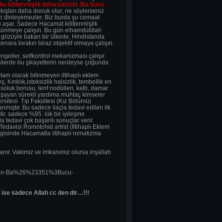
bu kilitlenmişlik daha barizdir. Biz bunu
akışları daha donuk olur; ne söylerseniz
sizi dinleyemezler. Biz burda şu cemaat
aşar. Sadece Hacamat kilitlenmişlik
şünmeye çalışın. Bu gün elhamdülillah
 gözüyle bakan bir ülkede, Hindistanda
nara bırakın biraz objektif olmaya çalışın.
eller, selfkontrol mekanizması çalışır.
işilerde bu şikayetlerin nerdeyse çoğunda
tam olarak bilinmeyen iltihaplı eklem
Kırıklık,isteksizlik halsizlik, tembellik en
, soluk borusu, lenf nodülleri, kalb, damar
 yaşayan sürekli yardıma muhtaç kimseler
sitesi Tıp Fakültesi (Kız Bölümü)
anmıştır. Bu sadece ilaçla tedavi edilen ilk
tir. sadece %95 lük bir iyileşme
tedavi çok başarılı sonuçlar verir.
edavisi Romotohid artrid (İltihaplı Eklem
rgisinde Hacamatla iltihaplı romatizma
anır. Vakimiz ve imkanımız olursa inşallah
-Dininin-Ba%26%23351%3Bucu-
ise sadece Allah cc den dir…!!!