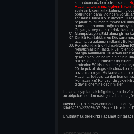
kurtardığını gözlemledik o kadar.
Hiç
Hacamat yaptığımız kişilerin hacamat
söyleyin bazen anlatıkalrınızı hiç du
öbüründen daha iyidir demiyoruz, am
sorununa faidesi olur diyoruz. Haca
hepimiz müslümanız. Acaba Müslüman
budist bir ortamda doğmuş olsaydık ne
Ön yargıyı veya kabullerinizi kenara
Manupulasyon, Etki altına girme k
Diş Eti Hastalıkları ve Diş çürümes
azalma bulgularına rastlandı. Bu kon
Romotohid artrid (İltihaplı Eklem 
romatizmasıdır. Hastalık Belirtileri; 
belirgin belirtilerdir. Bu eklem rahat
genişlemesi, en belirgin olanıdır. İl
haline sokabilir
. Hacamatla Eklem R
tarafından 50 kişi üzerinde yapılmıştı
20 de pek bir degışiklik olmazken iki
gozlemlenmiştir. Bu konuda daha önce
Hacamat Tedavisi ağrıları hemen azal
Romatizması) Konusunda çok etkili do
tedavisi önemine değınmişler.
Hacamat uygulancak bölgeler genelde vücudun
bu bölgelere nerden nasıl şema halinde göst
kaynak;
(1) http://www.ahmedhulusi.org/yaz
Kitab%26%23305%3B-Risale_i-Nur-h-un-Ebce
Unutmamak gerekirki Hacamat bir (araç) pr
Kaynak:.hacamat.info