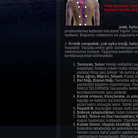
Kafa üzerinde 3 teme
uyarılan sinirler deği
1. Unutk
anlık, hafı
problemlerine kafadan Hacamat Yapılır. Unut
rastlanır.
Başlama noktalarını ve uygulama ko
2.
Kro
nik yorgunluk, çok uyku isteği, halsi
hissedilir. Vücuda enerji gelir. kombinasyon
metobolizma hızlanır, Yaşlanma belirtileri v
kombinasyonları bilmeyebilir.
Tansiyon, Şeker
Hangi noktadan yapıl
başlangıç noktası yukarı nokta olmalıd
yaraları biraz geç iyileşir. Ve ayrıc
Baş ağrısı, M
igren, Sinuzit,
Kulak ar
Bel fıtığı, Boyun fıtığı,
Genelde ağrıya
yanlardan başlanır uygulamaya. Hacama
FAKÜLTELERİNDE hacamatla belfıtı teda
tecrübelerimizde aynı yödedir.
Kemik erimesi, Kireçlenme, m
anta
kapağı ve baldırın dış kısımlarına y
güzel kalıcı sonuçlar alınır. Tabiki ş
Hepatit B,
Karaciğer arkası, kalb ark
Böbrek rahatsızlıkları
Sırtan böbrek
Sedef, Te
mre ve Deri hastalıkları, K
eygun başlangıç noktasıdır. Özellikle
Kanda Demir, vitamin eksikliği, ka
Kolestrol rahatsızlığı ile gelenler
hemen sonra daha yaptırır yaptırma
yaptıranların beyanlarıdır. Bilimsel yaz