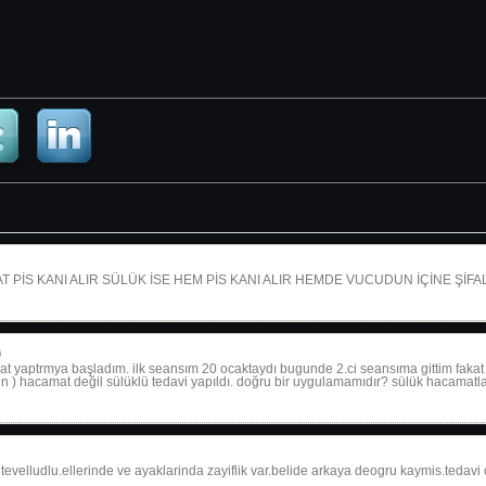
PİS KANI ALIR SÜLÜK İSE HEM PİS KANI ALIR HEMDE VUCUDUN İÇİNE ŞİFALI
6
t yaptrmya başladım. ilk seansım 20 ocaktaydı bugunde 2.ci seansıma gittim fakat 
in ) hacamat değil sülüklü tedavi yapıldı. doğru bir uygulamamıdır? sülük hacamatl
elludlu.ellerinde ve ayaklarinda zayiflik var.belide arkaya deogru kaymis.tedavi 