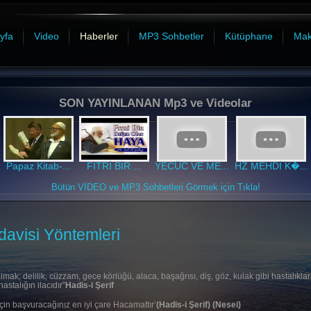
yfa
Video
Haberler
MP3 Sohbetler
Kütüphane
Mak
SON YAYINLANAN Mp3 ve Videolar
Papaz Kitab-...
FITRİ BİR ...
YECÜC VE ME...
HZ MEHDİ K�...
Bütün VİDEO ve MP3 Sohbetleri Görmek için Tıkla!
davisi Yöntemleri
ak; delilik, cüzzam, gece körlüğü, alaca, başağrısı, diş, göz, kulak gibi hastalıklar
stalığın ilacıdır”
Hadis-i Şerif
için başvuracağınız en iyi çare Hacamattır’
(Hadis-i Şerif) (Nesei)