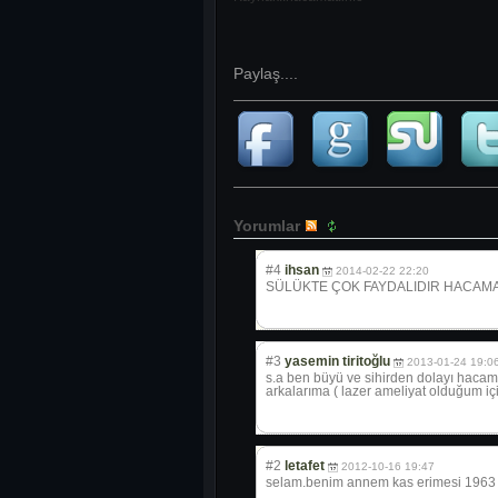
Paylaş....
Yorumlar
#4
ihsan
2014-02-22 22:20
SÜLÜKTE ÇOK FAYDALIDIR HACAMAT 
#3
yasemin tiritoğlu
2013-01-24 19:0
s.a ben büyü ve sihirden dolayı hacama
arkalarıma ( lazer ameliyat olduğum iç
#2
letafet
2012-10-16 19:47
selam.benim annem kas erimesi 1963 tev