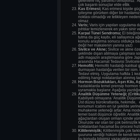
gelenlere hiç yardımcı olmuyoruz. A
çok başarılı sonuçlar elde ettik.
Kas Erimesi;
Kas erimesi kişide güç
iyileşme görürken diğer bir hastamı
noktası olmadığı ve tetikleyen neden
olmaz.
Varis;
Varis için yapılan uygulama d
pıhtılar temizlenerek en yakın sinir 
Karpal Tünel Sendromu;
El bileğini
tutma da güç kaybı, eli sallayınca ağ
konulu araştırma sonucu oldukça başar
değil her makalenin yanına yaz)
Sivilce ve Akne;
Sivilce ve akne özel
şeklinde dışarı atılmaya çalışması so
adlı magazin araştırmasına göre Japo
arasında Hacamat Tedavisi Sivilceler
Hemofili;
Hemofili hastalığı kalıtsa
durmayan hastalığa verilen bir isim.
Tedavi etmiş. Uygulama haftda 1 kez
edilmiş hangi noktalardan alınmış ta
Hormon Bozuklukları, Aşırı Kilo, Aş
hastalıklarda temel prensip hormon s
uyramakla başlanır. Aşağıda yazdığımız
Analitik Düşünme Yeteneği; (Critika
Kabiliyeti olmayana ‘Analitik Düşünm
Üst düzey bürokratlarda, hekimde, eğ
konumun icabını en iyi şekilde yerin
muhakeme yeteneği artar. Ama modern 
temel basit düşünce öğretilir. Analiti
ağaçlardan oluşan orman içinde yürürk
Önunzde var olan bir çok belirsizlik 
noktalardan hacamat bu procesi hızlan
Kilitlenmişlik;
Kilitlenmişlik çok fark
şuuruna verdiği hüküm ile kendi kend
bu konuda bilgimiz yazacaklarımız za