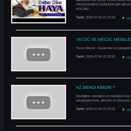
İMANDAN BİR ŞUBE OLAN HAYA, G
ZİKREDİLMESİ GEREKEN BİR MEVZ
HOCANI...
Tarih:
2020-07-04 21:21:59
Li
YECÜC VE MECÜC MESELE
Yecüc Mecüc - Kuran dan ve peygamber
Tarih:
2020-07-04 21:18:50
Li
HZ MEHDİ KİMDİR ?
Sevdiğiniz videoların ve müziklerin keyf
arkadaşlarınızla, ailenizle ve dünyayla
Tarih:
2020-07-04 21:18:05
Li