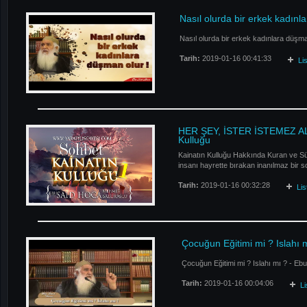
Nasıl olurda bir erkek kadın
Nasıl olurda bir erkek kadınlara düşma
Tarih:
2019-01-16 00:41:33
Li
HER ŞEY, İSTER İSTEMEZ AL
Kulluğu
Kainatın Kulluğu Hakkında Kuran ve Sün
insanı hayrette bırakan inanılmaz bir so
Tarih:
2019-01-16 00:32:28
Li
Çocuğun Eğitimi mi ? Islahı 
Çocuğun Eğitimi mi ? Islahı mı ? - Eb
Tarih:
2019-01-16 00:04:06
L