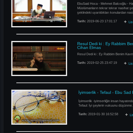
EbuSaid Hoca - Mehmet Balcıoğlu - Ha
Müslümanların tekrar tekrar nasihat şek
şeklindeki uyarıldıkları konulardan nasi
Tarih:
2019-06-23 17:01:17
Li
Resul Dedi ki : Ey Rabbim Ben
Cihan Elmas
Resul Dedi ki : Ey Rabbim Benim Kavmi
Tarih:
2019-02-25 23:47:19
Li
İyimserlik - Tefaul - Ebu Sad
İyimserlik -iyimserliğin insan hayatın
Tefaul: İyi şeylerin vukuunu düşünme.
Tarih:
2019-01-30 16:52:58
Li