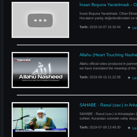
İnsan Boşuna Yaratılmadı - 
İnsan Boşuna Yaratılmadı. Cihan Elmas 
Hocaların yanlış değerlendirmeleri ve t
Tarih:
2019-10-07 16:16:44
Li
Allahu (Heart Touching Nash
Allahu official video produced in partn
we have translated the meaning of the n
Tarih:
2019-09-15 21:22:38
Li
SAHABE - Rasul (sav.) in Ark
SAHABE - Rasul (sav.) in Arkadaşları (
sohbet. Kurandan sünnetin vahiy oluş
Tarih:
2019-07-09 13:49:30
Li