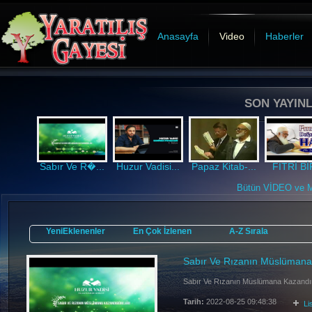
Anasayfa
Video
Haberler
SON YAYINL
Sabır Ve R�...
Huzur Vadisi...
Papaz Kitab-...
FITRİ BİR
Bütün VİDEO ve MP
YeniEklenenler
En Çok İzlenen
A-Z Sırala
Sabır Ve Rızanın Müslümana 
Sabır Ve Rızanın Müslümana Kazandırd
Tarih:
2022-08-25 09:48:38
Li