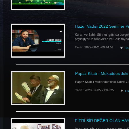
Huzur Vadisi 2022 Seminer Pr
Kuran ve Sahih Sünnet ışığında gerçekle
paylaşıyoruz.Allah Azze ve Celle faydal
Tarih:
2022-08-25 09:44:51
Li
Papaz Kitab-ı Mukaddes'deki Ta
Papaz Kitab-ı Mukaddes'deki Tahrifi Göz
Tarih:
2020-07-05 21:09:25
Li
FITRİ BİR DEĞER OLAN HAY