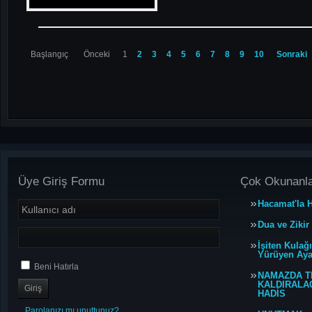
Başlangıç
Önceki
1
2
3
4
5
6
7
8
9
10
Sonraki
Üye Giriş Formu
Çok Okunanl
Hacamat'la H
Dua ve Zikir
İşiten Kulağ
Yürüyen Ayağ
Beni Hatırla
NAMAZDA T
KALDIRALACA
HADİS
Parolanızı mı unuttunuz?