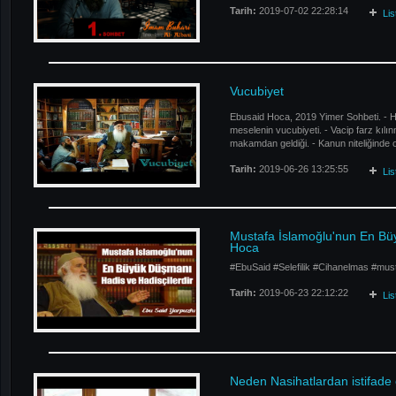
Tarih:
2019-07-02 22:28:14
Li
Vucubiyet
Ebusaid Hoca, 2019 Yimer Sohbeti. - Herh
meselenin vucubiyeti. - Vacip farz kılı
makamdan geldiği. - Kanun niteliğinde ol
Tarih:
2019-06-26 13:25:55
Li
Mustafa İslamoğlu'nun En Büy
Hoca
#EbuSaid #Selefilik #Cihanelmas #must
Tarih:
2019-06-23 22:12:22
Li
Neden Nasihatlardan istifade