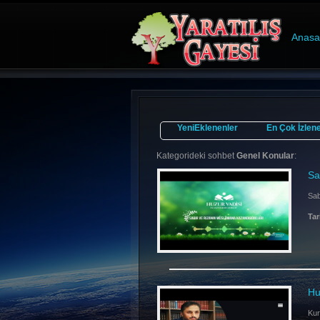
Anasa
YeniEklenenler
En Çok İzlen
Kategorideki sohbet
Genel Konular
:
Sa
Sab
Tar
Hu
Kur