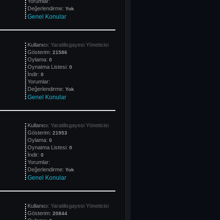
Yorumlar:
Değerlendirme:
Yok
Genel Konular
Kullanıcı:
Yaratilisgayesi Yöneticisi
Gösterim:
21586
Oylama:
0
Oynatma Listesi:
0
İndir:
0
Yorumlar:
Değerlendirme:
Yok
Genel Konular
Kullanıcı:
Yaratilisgayesi Yöneticisi
Gösterim:
21953
Oylama:
0
Oynatma Listesi:
0
İndir:
0
Yorumlar:
Değerlendirme:
Yok
Genel Konular
Kullanıcı:
Yaratilisgayesi Yöneticisi
Gösterim:
20844