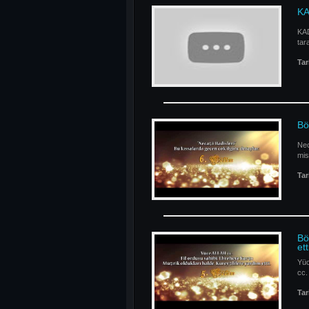
KA
KAD
tar
Tar
Bö
Nec
mis
Tar
Bö
ett
Yüc
cc.
Tar