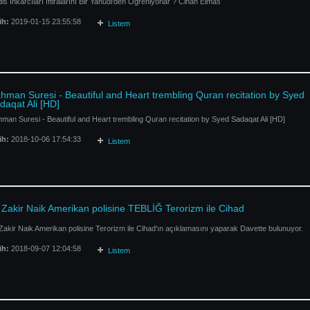
is İnkarcıları İftiralarını Bir Yahudi'den Öğreniyorlar ? Cihan Elmas
ih:
2019-01-15 23:55:58
Listem
hman Suresi - Beautiful and Heart trembling Quran recitation by Syed
daqat Ali [HD]
man Suresi - Beautiful and Heart trembling Quran recitation by Syed Sadaqat Ali [HD]
ih:
2018-10-06 17:54:33
Listem
 Zakir Naik Amerikan polisine TEBLİĞ Terorizm ile Cihad
Zakir Naik Amerikan polisine Terorizm ile Cihad'ın açıklamasını yaparak Davette bulunuyor.
ih:
2018-09-07 12:04:58
Listem