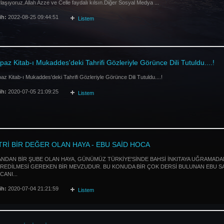
laşıyoruz.Allah Azze ve Celle faydalı kılsın.Diğer Sosyal Medya ...
ih:
2022-08-25 09:44:51
Listem
paz Kitab-ı Mukaddes'deki Tahrifi Gözleriyle Görünce Dili Tutuldu....!
az Kitab-ı Mukaddes'deki Tahrifi Gözleriyle Görünce Dili Tutuldu....!
ih:
2020-07-05 21:09:25
Listem
TRİ BİR DEĞER OLAN HAYA - EBU SAİD HOCA
ANDAN BİR ŞUBE OLAN HAYA, GÜNÜMÜZ TÜRKİYE'SİNDE BAHSİ İNKITAYA UĞRAMADA
KREDİLMESİ GEREKEN BİR MEVZUDUR. BU KONUDA BİR ÇOK DERSİ BULUNAN EBU S
ANI...
ih:
2020-07-04 21:21:59
Listem