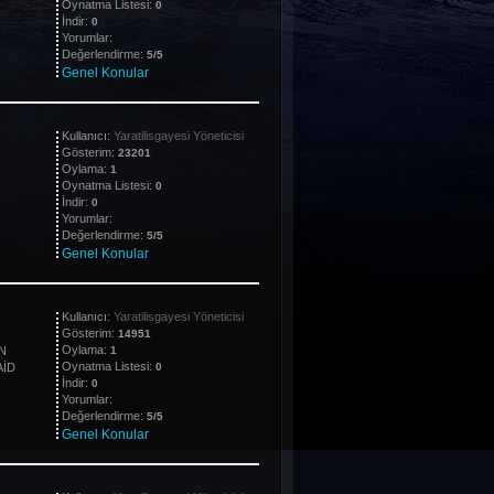
Oynatma Listesi:
0
İndir:
0
Yorumlar:
Değerlendirme:
5/5
Genel Konular
Kullanıcı:
Yaratilisgayesi Yöneticisi
Gösterim:
23201
Oylama:
1
Oynatma Listesi:
0
İndir:
0
Yorumlar:
Değerlendirme:
5/5
Genel Konular
Kullanıcı:
Yaratilisgayesi Yöneticisi
Gösterim:
14951
Oylama:
N
1
Oynatma Listesi:
AİD
0
İndir:
0
Yorumlar:
Değerlendirme:
5/5
Genel Konular