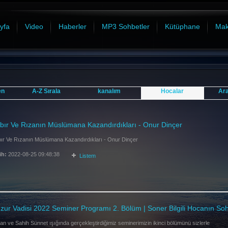
yfa
Video
Haberler
MP3 Sohbetler
Kütüphane
Mak
en
A-Z Sırala
kanalım
Hocalar
Ar
bır Ve Rızanın Müslümana Kazandırdıkları - Onur Dinçer
ır Ve Rızanın Müslümana Kazandırdıkları - Onur Dinçer
ih:
2022-08-25 09:48:38
Listem
zur Vadisi 2022 Seminer Programı 2. Bölüm | Soner Bilgili Hocanın Soh
an ve Sahih Sünnet ışığında gerçekleştirdiğimiz seminerimizin ikinci bölümünü sizlerle