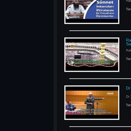
Had
Tar
Ra
Sa
Rah
Tar
Dr
Dr 
Tar