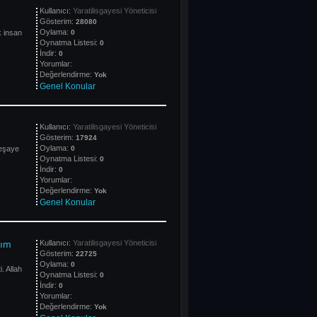
Kullanıcı:
Yaratilisgayesi Yöneticisi
Gösterim:
28080
Oylama:
k insan
0
Oynatma Listesi:
0
İndir:
0
Yorumlar:
Değerlendirme:
Yok
Genel Konular
Kullanıcı:
Yaratilisgayesi Yöneticisi
Gösterim:
17924
Oylama:
ceşaye
0
Oynatma Listesi:
0
İndir:
0
Yorumlar:
Değerlendirme:
Yok
Genel Konular
dım
Kullanıcı:
Yaratilisgayesi Yöneticisi
Gösterim:
22725
Oylama:
0
. Allah
Oynatma Listesi:
0
İndir:
0
Yorumlar:
Değerlendirme:
Yok