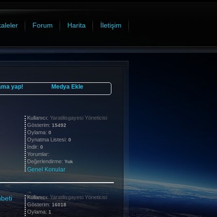
aleler
Forum
Harita
İletişim
ama yap!
Medya Ekle
Kullanıcı:
Yaratilisgayesi Yöneticisi
Gösterim:
15492
Oylama:
0
Oynatma Listesi:
0
İndir:
0
Yorumlar:
Değerlendirme:
Yok
Genel Konular
beti
Kullanıcı:
Yaratilisgayesi Yöneticisi
Gösterim:
16018
Oylama:
1