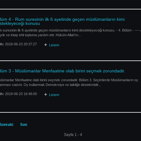
lüm 4 - Rum suresinin ilk 6 ayetinde geçen müslümanların kimi
stekleyeceği konusu
 suresinin ilk 6 ayetinde geçen müslümanların kimi destekleyeceği konusu. - 4. Bölüm - ---- 
rik ve kitap ehli topluma yardım etti. Hüküm Allah'ın...
ih:
2018-06-23 20:37:27
Listem
lüm 3 - Müslümanlar Menfaatine olab birini seçmek zorundadir.
lümanlar Menfaatine olab birini seçmek zorundadir. Bölüm 3. Seçimlerde Müslümanların oy
lanması caizmi. Oy kullanmak Demokrsiye ve laikliğe destekmidir...
ih:
2018-06-23 16:48:00
Listem
Sonraki
Son
Sayfa 1 - 4