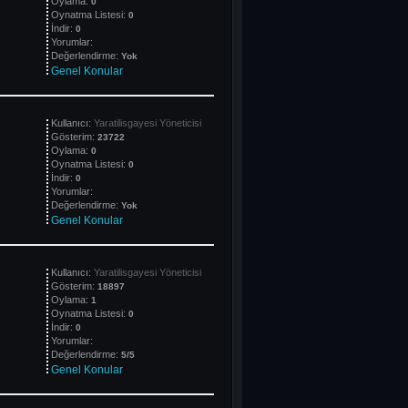
Oylama:
0
Oynatma Listesi:
0
İndir:
0
Yorumlar:
Değerlendirme:
Yok
Genel Konular
Kullanıcı:
Yaratilisgayesi Yöneticisi
Gösterim:
23722
Oylama:
0
Oynatma Listesi:
0
İndir:
0
Yorumlar:
Değerlendirme:
Yok
Genel Konular
Kullanıcı:
Yaratilisgayesi Yöneticisi
Gösterim:
18897
Oylama:
1
Oynatma Listesi:
0
İndir:
0
Yorumlar:
Değerlendirme:
5/5
Genel Konular