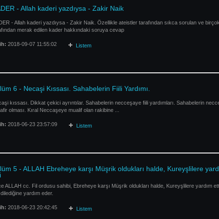
DER - Allah kaderi yazdıysa - Zakir Naik
ER - Allah kaderi yazdıysa - Zakir Naik. Özellikle ateistler tarafından sıkca sorulan ve birço
afından merak edilen kader hakkındaki soruya cevap
ih:
2018-09-07 11:55:02
Listem
lüm 6 - Necaşi Kıssası. Sahabelerin Fiili Yardımı.
aşi kıssası. Dikkat çekici ayrıntılar. Sahabelerin necceşaye fiili yardımları. Sahabelerin nec
afir olması. Kıral Neccaşeye mualif olan rakibine ...
ih:
2018-06-23 23:57:09
Listem
lüm 5 - ALLAH Ebreheye karşı Müşrik oldukları halde, Kureyşlilere yar
i
e ALLAH cc. Fil ordusu sahibi, Ebreheye karşı Müşrik oldukları halde, Kureyşlilere yardım etti
 dilediğine yardım eder.
ih:
2018-06-23 20:42:45
Listem