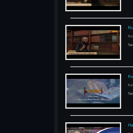
Rı
Rız
Tar
Ku
Kur
Tar
Ha