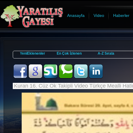
Anasayfa
Video
Haberler
YeniEklenenler
En Çok İzlenen
A-Z Sırala
Kuran 16. Cüz Ok Takipli Video Türkçe Mealli Hat