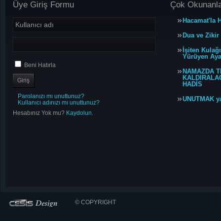
Üye Giriş Formu
Çok Okunanl
Hacamat'la H
Dua ve Zikir
İşiten Kulağ
Yürüyen Ayağ
Beni Hatırla
NAMAZDA T
KALDIRALACA
HADİS
Parolanızı mı unuttunuz?
UNUTMAK y
Kullanıcı adınızı mı unuttunuz?
Hesabınız Yok mu?
Kaydolun.
© COPYRIGHT