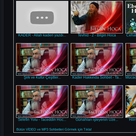
KADER - Allah kaderi yazdı...
Tevhid - 2 - Bilgin Hoca
Cehal
Şirk ve Küfür Çeşitler...
Kader Hakkında Sohbet - Ta...
Mücad
Selefin Yolu - Taceddin Hoc...
Günahları işleyenin Üze...
Hilm
Bütün VİDEO ve MP3 Sohbetleri Görmek için Tıkla!